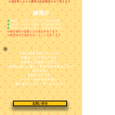
​※遠征等にかかる費用は別途徴収させて頂きます
練習日
◆
水曜日 17:00～19:00 丸子北部体育館
◆
土曜日 13:30～18:00 丸子塩川小学校
◆
日曜日 8:00～12:30 丸子塩川小学校
※練習場所が変更になる場合があります
※練習試合や遠征がはいることがあります
入部は随時受付けています。
体験もいつでもOKです。
​お気軽にご連絡ください。
(定員に達した場合、募集を打ち切ることが
あります）
​お早めにどうぞ。
メンバーはみんな仲良し！
一緒に楽しくバレーボールしよう！！
お問い合せ