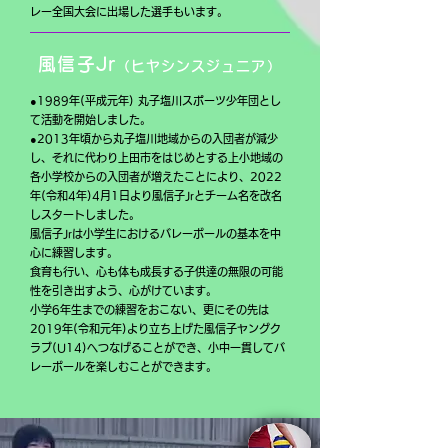
レー全国大会に出場した選手もいます。
風信子Jr
（ヒヤシンスジュニア）
●1989年(平成元年) 丸子塩川スポーツ少年団とし
て活動を開始しました。
●2013年頃から丸子塩川地域からの入団者が減少
し、それに代わり上田市をはじめとする上小地域の
各小学校からの入団者が増えたことにより、2022
年(令和4年)4月1日より風信子Jrとチーム名を改名
しスタートしました。
風信子Jrは小学生におけるバレーボールの基本を中
心に練習します。
食育も行い、心も体も成長する子供達の無限の可能
性を引き出すよう、心がけています。
小学6年生までの練習をおこない、更にその先は
2019年(令和元年)より立ち上げた風信子ヤングク
ラブ(U14)へつなげることができ、小中一貫してバ
レーボールを楽しむことができます。