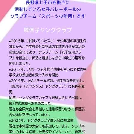
長野県上田市を拠点に
活動している女子バレーボールの
クラブチーム（スポーツ少年団）です
風信子ヤングクラブ
●2015年、指導していたスポーツ少年団の卒団生保
護者から、中学校の外部指導の要請されるが部活の
環境の変化により、クラブチーム「丸子塩川クラ
ブ」を設立し、部活と連携しながら中学生の指導を
開始しました。
●2017年、スポーツ少年団卒団生を中心に多数の中
学校より参加者の受け入れを開始。
●2019年、JVAにチーム登録、選手登録を開始し、
「風信子（ヒヤシンス）ヤングクラブ」に名称を変
更。
同年、ヤングクラブカップ長野県大会に初出場し、
第3位の成績をおさめました。
現在も全国大会を目指して通常練習のほかに練習試
合や遠征を行なっています。
​●2024年、ヤングクラブ全国大会に初出場！
現在は中体連の大会にも参加しています。
​クラブ卒
業生の中には進学した高校でインターハイ、春高バ