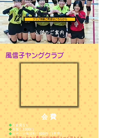
クラブ体験ご希望はこちらから
入会のご案内
​風信子ヤングクラブ
会 費
◆
入会費なし
◆
月謝：3
,000円
◆
スポーツ保険料：800円（1年間）
※遠征等にかかる費用は別途徴収させて頂きます。