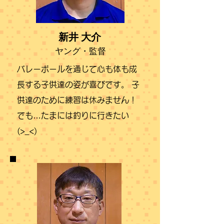
新井 大介
ヤング​​・監督
バレーボールを通じて心も体も成
長する子供達の姿が喜びです。 子
供達のために練習は休みません！
でも…たまには釣りに行きたい
(>_<)