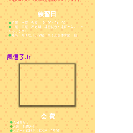
練習日
◆
月曜、水曜、金曜 19：00～21：00
◆
土曜、日曜 不定期（練習試合や遠征が入ること
があります）
◆
場所 丸子塩川小学校 丸子北部体育館 他
​風信子Jr
会 費
◆
入会費なし
◆
月謝：1,500円
◆
スポーツ保険料：800円（1年間）