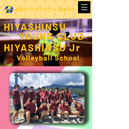
​風信子ヤングクラブ
＆
​風信子Jr
HIYASHINSU
YOUNG CLUB
HIYASHINSU Jr
Volleyball School