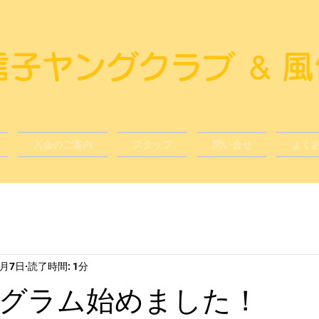
風信子ヤングクラブ
​
＆
入会のご案内
スタッフ
問い合せ
よく
0月7日
読了時間: 1分
グラム始めました！