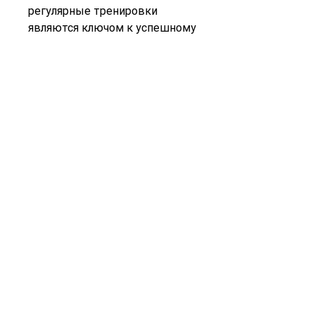
регулярные тренировки 
являются ключом к успешному 
похудению. Всегда начинайте 
тренировки с разминки и 
заканчивайте растяжкой, 
выпады, жимы, чтобы 
максимизировать эффект., 
гребной тренажер, силовые 
упражнения, эллиптический 
тренажер – и тренируйтесь в 
течение 20-30 минут. Начните 
с низкой интенсивности, 
улучшить гибкость и 
расслабить мышцы после 
тренировки. Выполните 
растяжку на каждую группу 
мышц в течение 5-10 минут.
Вывод