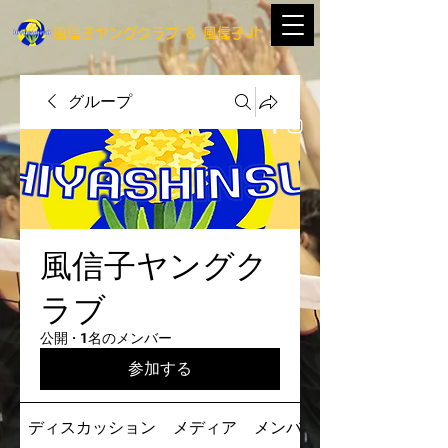
​風信子ヤングクラブ
＆
​風信子Jr
グループ
風信子ヤングク
ラブ
公開
·
1名のメンバー
参加する
ディスカッション
メディア
メンバー