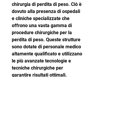
chirurgia di perdita di peso. Ciò è 
dovuto alla presenza di ospedali 
e cliniche specializzate che 
offrono una vasta gamma di 
procedure chirurgiche per la 
perdita di peso. Queste strutture 
sono dotate di personale medico 
altamente qualificato e utilizzano 
le più avanzate tecnologie e 
tecniche chirurgiche per 
garantire risultati ottimali.
2. Benefici della chirurgia di 
perdita di peso
La chirurgia di perdita di peso 
offre numerosi benefici per 
coloro che lottano con l'obesità. 
Oltre alla perdita di peso 
significativa, la sleeve 