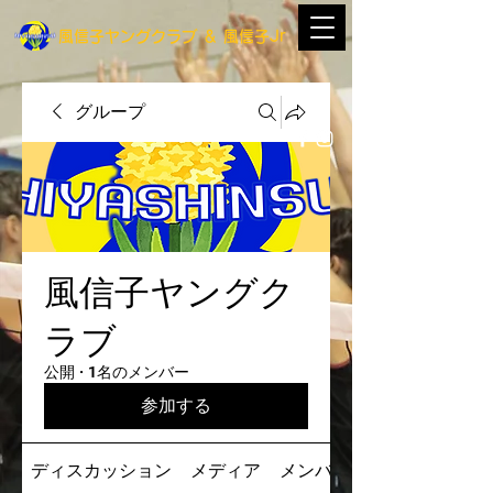
​風信子ヤングクラブ
＆
​風信子Jr
グループ
風信子ヤングク
ラブ
公開
·
1名のメンバー
参加する
ディスカッション
メディア
メンバー