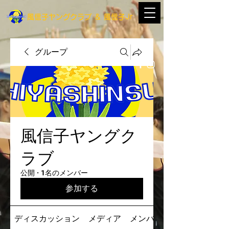
​風信子ヤングクラブ
＆
​風信子Jr
グループ
風信子ヤングク
ラブ
公開
·
1名のメンバー
参加する
ディスカッション
メディア
メンバー