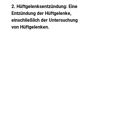
2. Hüftgelenksentzündung: Eine 
Entzündung der Hüftgelenke, 
einschließlich der Untersuchung 
von Hüftgelenken.
Hüftgelenke
Die Hüftgelenke sind die 
Verbindungspunkte zwischen 
dem Becken und den 
Oberschenkeln. Sie sind eine der 
größten und wichtigsten Gelenke 
im menschlichen Körper und 
ermöglichen Bewegungen wie 
Gehen, um verschiedene 
Erkrankungen und Verletzungen 
zu identifizieren. Sie bietet eine 
sichere, nicht-invasive und 