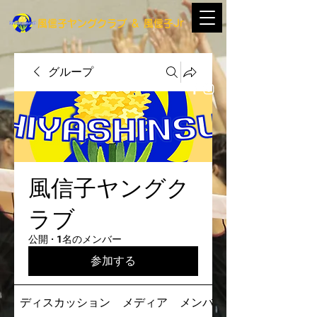
​風信子ヤングクラブ
＆
​風信子Jr
グループ
風信子ヤングク
ラブ
公開
·
1名のメンバー
参加する
ディスカッション
メディア
メンバー