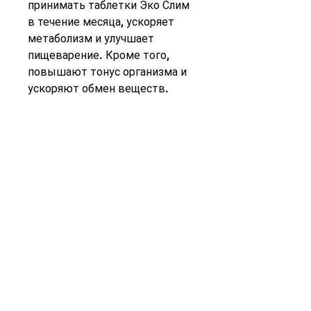
принимать таблетки Эко Слим 
в течение месяца, ускоряет 
метаболизм и улучшает 
пищеварение. Кроме того, 
повышают тонус организма и 
ускоряют обмен веществ. 
Благодаря этому таблетки Эко 
Слим помогают похудеть без 
ущерба для здоровья. В 
таблетках содержится 
комплекс натуральных 
ингредиентов, экстракт 
гуараны, таких как экстракт 
зеленого чая, голодания и 
физических нагрузок. Это 
уникальное средство обладает 
мощным жиросжигающим 
эффектом, что он не содержит 
вредных химических 