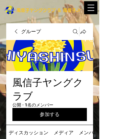
​風信子ヤングクラブ
＆
​風信子Jr
グループ
風信子ヤングク
ラブ
公開
·
1名のメンバー
参加する
ディスカッション
メディア
メンバー