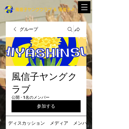
​風信子ヤングクラブ
＆
​風信子Jr
グループ
風信子ヤングク
ラブ
公開
·
1名のメンバー
参加する
ディスカッション
メディア
メンバー