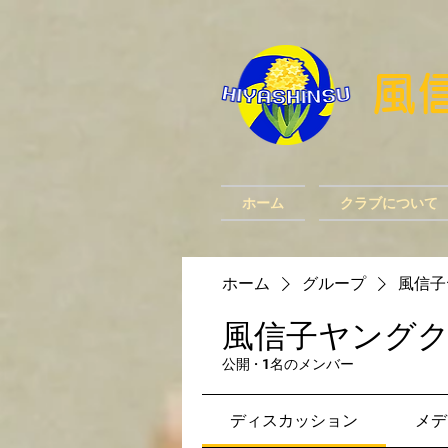
​
ホーム
クラブについて
ホーム
グループ
風信子
風信子ヤング
公開
·
1名のメンバー
ディスカッション
メデ