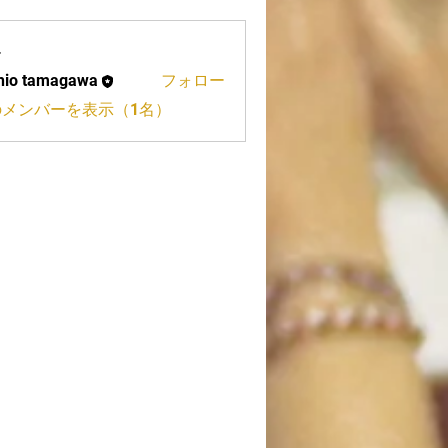
ー
hio tamagawa
フォロー
tamagawa
のメンバーを表示（1名）