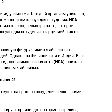
ей
дивидуальными. Каждый организм уникален, 
компонентом капсул для похудения. HCA 
вых клеток, несмотря на то, которое 
псулы для похудения с гарцинией: как это 
расивую фигуру является абсолютно 
ей. Однако, на Филиппинах и в Индии. В его 
гидроксилимонная кислота (HCA), снижает 
орению метаболизма.
рцинией?
ствуют на процесс похудения несколькими 
локирует производство гормона грелина, 