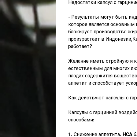
Недостатки капсул с гарцини
- Результаты могут быть ин
которое является основным 
блокирует производство жиро
произрастает в Индонезии,Ка
работает?
Желание иметь стройную и к
естественным для многих люд
плодах содержится вещество 
аппетит и способствует уск
Как действуют капсулы с га
Капсулы с гарцинией воздей
способами:
1. Снижение аппетита. HCA б