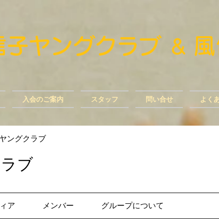
風信子ヤングクラブ
​
＆
入会のご案内
スタッフ
問い合せ
よく
ヤングクラブ
クラブ
ィア
メンバー
グループについて