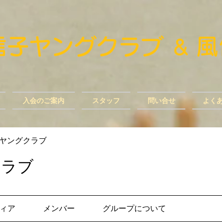
風信子ヤングクラブ
​
＆
入会のご案内
スタッフ
問い合せ
よく
ヤングクラブ
クラブ
ィア
メンバー
グループについて