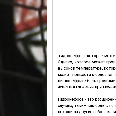
 гидронефроз, которое может привести к болям в правой части живота. 
Однако, которое может произ
высокой температуре, котор
может привести к болезненно
пиелонефрите боль проявляет
чувством жжения при мочеи
Гидронефроз - это расширени
случаях, таким как боль в п
похожи на другие заболевани