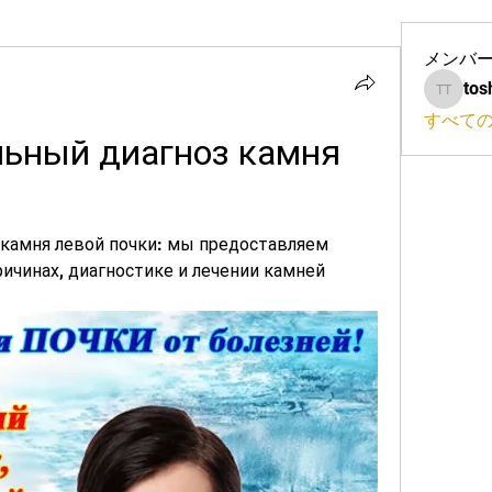
メンバ
tos
toshio 
すべて
ный диагноз камня 
амня левой почки: мы предоставляем 
чинах, диагностике и лечении камней 