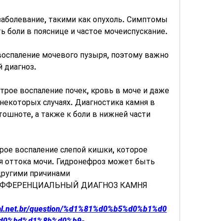
 заболевание, такими как опухоль. Симптомы 
 боли в пояснице и частое мочеиспускание.
воспаление мочевого пузыря, поэтому важно 
 диагноз.
трое воспаление почек, кровь в моче и даже 
некоторых случаях. Диагностика камня в 
ошноте, а также к боли в нижней части 
рое воспаление слепой кишки, которое 
я оттока мочи. Гидронефроз может быть 
другими причинами 
 ДИФФЕРЕНЦИАЛЬНЫЙ ДИАГНОЗ КАМНЯ 
estal.net.br/question/%d1%81%d0%b5%d0%b1%d0
d0%bd%d1%8b%d0%b9-