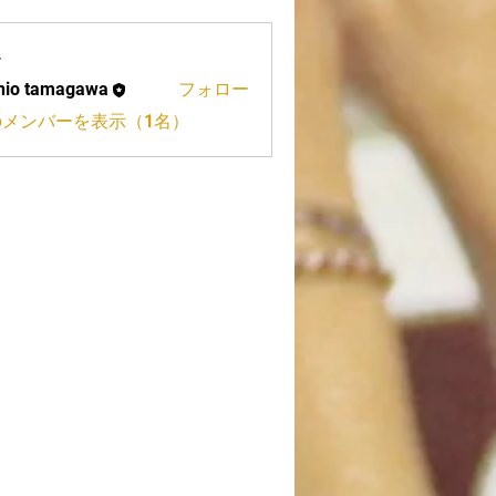
ー
hio tamagawa
フォロー
tamagawa
のメンバーを表示（1名）