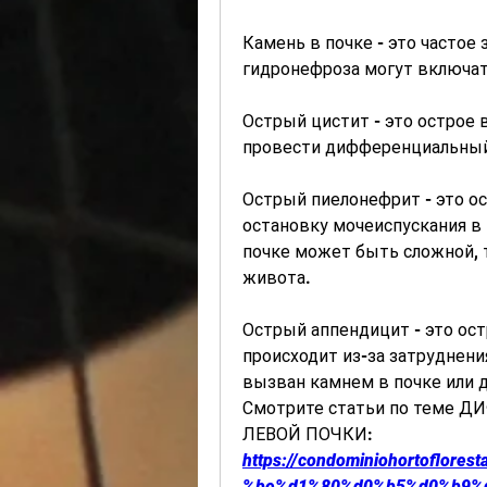
Камень в почке - это частое
гидронефроза могут включать
Острый цистит - это острое 
провести дифференциальный
Острый пиелонефрит - это ос
остановку мочеиспускания в 
почке может быть сложной, т
живота.
Острый аппендицит - это ост
происходит из-за затруднени
вызван камнем в почке или 
Смотрите статьи по теме
ЛЕВОЙ ПОЧКИ:
https://condominiohortoflor
%be%d1%80%d0%b5%d0%b9%