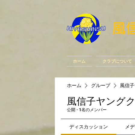
​
ホーム
クラブについて
ホーム
グループ
風信子
風信子ヤング
公開
·
1名のメンバー
ディスカッション
メデ