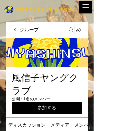
​風信子ヤングクラブ
＆
​風信子Jr
グループ
風信子ヤングク
ラブ
公開
·
1名のメンバー
参加する
ディスカッション
メディア
メンバー