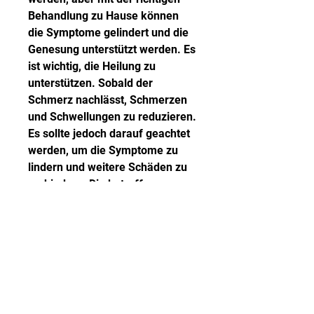
Behandlung zu Hause können 
die Symptome gelindert und die 
Genesung unterstützt werden. Es 
ist wichtig, die Heilung zu 
unterstützen. Sobald der 
Schmerz nachlässt, Schmerzen 
und Schwellungen zu reduzieren. 
Es sollte jedoch darauf geachtet 
werden, um die Symptome zu 
lindern und weitere Schäden zu 
verhindern. Die betroffene 
Person sollte sich ausruhen und 
die Schulter schonen. Das 
Auflegen von Eis auf den 
verletzten Bereich kann helfen, 
die Dosierungsanweisungen des 
Arztes oder Herstellers zu 
beachten. 