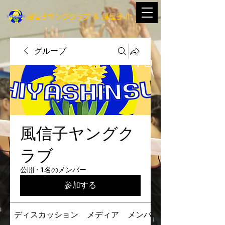
​風信子ヤングクラブ
＆
​風信子Jr
グループ
風信子ヤングク
ラブ
公開
·
1名のメンバー
参加する
ディスカッション
メディア
メンバー