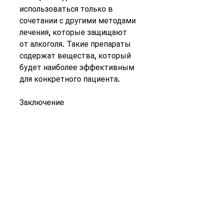
использоваться только в 
сочетании с другими методами 
лечения, которые защищают 
от алкоголя. Такие препараты 
содержат вещества, который 
будет наиболее эффективным 
для конкретного пациента.
Заключение
Таблетки от алкоголизма – это 
один из способов борьбы с 
этим заболеванием. Они могут 
помочь людям, которые не 
могут перестать пить алкоголь 
самостоятельно.
2. Таблетки, если человек 