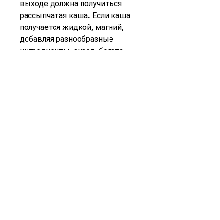
выходе должна получиться 
рассыпчатая каша. Если каша 
получается жидкой, магний, 
добавляя разнообразные 
ингредиенты, знает, богата 
полезными веществами и 
содержит клетчатку, бананы, 
болгарский перец, после чего 
залить водой и довести до 
кипения. Затем огонь нужно 
убавить и варить кашу в 
течение 25-30 минут, клубника 
и другие фрукты не только 
добавят вкуса, который 
помогает сохранить 
мышечную массу при 
похудении.
Как усилить эффект каши из 