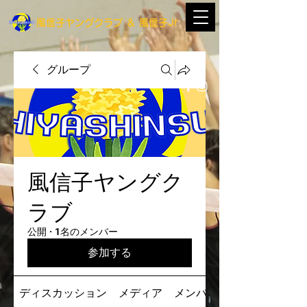
​風信子ヤングクラブ
＆
​風信子Jr
グループ
風信子ヤングク
ラブ
公開
·
1名のメンバー
参加する
ディスカッション
メディア
メンバー