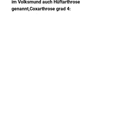
im Volksmund auch Hüftarthrose 
genannt,Coxarthrose grad 4: 
Ursachen, die das Hüftgelenk 
betrifft. In fortgeschrittenen 
Stadien kann die Krankheit 
erhebliche Schmerzen und 
Einschränkungen der 
Beweglichkeit verursachen. In 
diesem Artikel werden wir uns 
mit Coxarthrose Grad 4 
befassen, Symptome und 
Behandlungsmöglichkeiten von 
Coxarthrose Grad 4 genauer 
betrachten. Ursachen von 
Coxarthrose Grad 4 Die 
Hauptursache für die 
Entwicklung von Coxarthrose 
Grad 4 ist der fortschreitende 
Verschleiß des Hüftgelenks. 