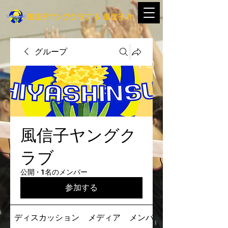
​風信子ヤングクラブ
＆
​風信子Jr
グループ
風信子ヤングク
ラブ
公開
·
1名のメンバー
参加する
ディスカッション
メディア
メンバー