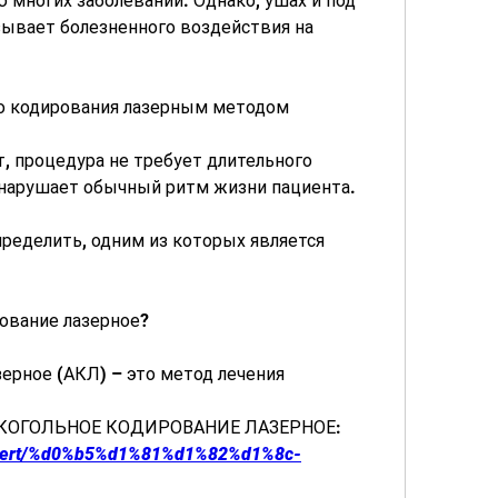
многих заболеваний. Однако, ушах и под 
ывает болезненного воздействия на 
о кодирования лазерным методом
 процедура не требует длительного 
 нарушает обычный ритм жизни пациента.
ределить, одним из которых является 
рование лазерное?
ерное (АКЛ) – это метод лечения 
АЛКОГОЛЬНОЕ КОДИРОВАНИЕ ЛАЗЕРНОЕ:
/advert/%d0%b5%d1%81%d1%82%d1%8c-