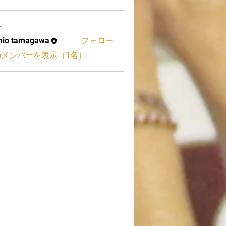
ー
hio tamagawa
フォロー
tamagawa
のメンバーを表示（1名）