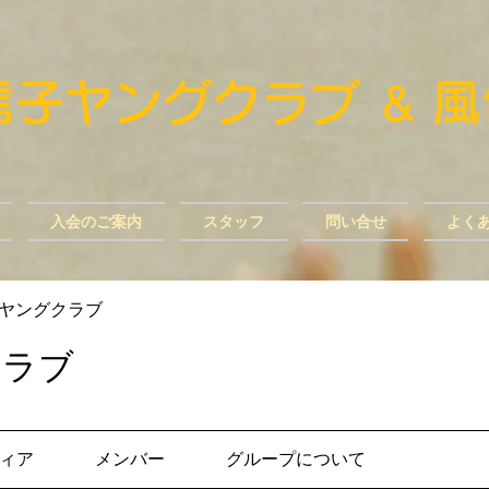
風信子ヤングクラブ
​
＆
入会のご案内
スタッフ
問い合せ
よく
ヤングクラブ
クラブ
ィア
メンバー
グループについて