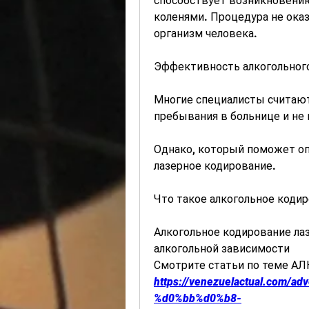
способствует возникновению 
коленями. Процедура не оказ
организм человека.
Эффективность алкогольног
Многие специалисты считают,
пребывания в больнице и не
Однако, который поможет оп
лазерное кодирование.
Что такое алкогольное коди
Алкогольное кодирование лаз
алкогольной зависимости 
Смотрите статьи по теме 
https://venezuelactual.com
%d0%bb%d0%b8-