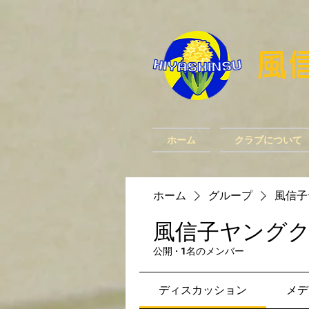
​
ホーム
クラブについて
ホーム
グループ
風信子
風信子ヤング
公開
·
1名のメンバー
ディスカッション
メデ