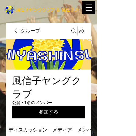
​風信子ヤングクラブ
＆
​風信子Jr
グループ
風信子ヤングク
ラブ
公開
·
1名のメンバー
参加する
ディスカッション
メディア
メンバー