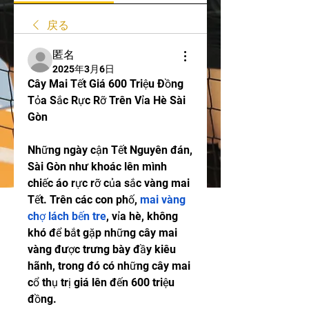
戻る
匿名
2025年3月6日
Cây Mai Tết Giá 600 Triệu Đồng 
Tỏa Sắc Rực Rỡ Trên Vỉa Hè Sài 
Gòn
Những ngày cận Tết Nguyên đán, 
Sài Gòn như khoác lên mình 
chiếc áo rực rỡ của sắc vàng mai 
Tết. Trên các con phố, 
mai vàng 
chợ lách bến tre
, vỉa hè, không 
khó để bắt gặp những cây mai 
vàng được trưng bày đầy kiêu 
hãnh, trong đó có những cây mai 
cổ thụ trị giá lên đến 600 triệu 
đồng.