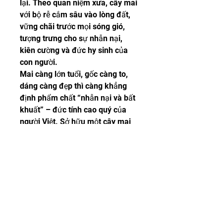
lại. Theo quan niệm xưa, cây mai 
với bộ rễ cắm sâu vào lòng đất, 
vững chãi trước mọi sóng gió, 
tượng trưng cho sự nhẫn nại, 
kiên cường và đức hy sinh của 
con người.
Mai càng lớn tuổi, gốc càng to, 
dáng càng đẹp thì càng khẳng 
định phẩm chất “nhẫn nại và bất 
khuất” – đức tính cao quý của 
người Việt. Sở hữu một cây mai 
cổ thụ không chỉ là niềm kiêu 
hãnh mà còn là cách để lưu giữ 
giá trị văn hóa truyền thống.
Mai Vàng – Kết Nối Tinh 
Thần Ngày Tết
Những đóa mai vàng nở rộ trong 
nắng xuân không chỉ mang đến 
vẻ đẹp mà còn gắn kết tình thân, 