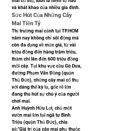
mai cổ thụ, luôn là niềm tự hào 
và khát khao của nhiều gia đình.
Sức Hút Của Những Cây 
Mai Tiền Tỷ
Thị trường mai cảnh tại TP.HCM 
năm nay không chỉ sôi động mà 
còn đa dạng về mức giá, từ vài 
triệu đồng đến hàng trăm triệu, 
thậm chí lên đến 600 triệu đồng 
mỗi cây. Tại khu vực cầu Gò Dưa, 
đường Phạm Văn Đồng (quận 
Thủ Đức), những cây mai cổ thụ 
với dáng thế kỳ lạ, gốc rễ lớn 
đang thu hút sự chú ý của người 
chơi mai.
Anh Huỳnh Hữu Lợi, chủ một 
vườn mai lớn tại ngã tư Bình 
Triệu (quận Thủ Đức), chia 
sẻ:"Giá trị của cây mai phụ thuộc 