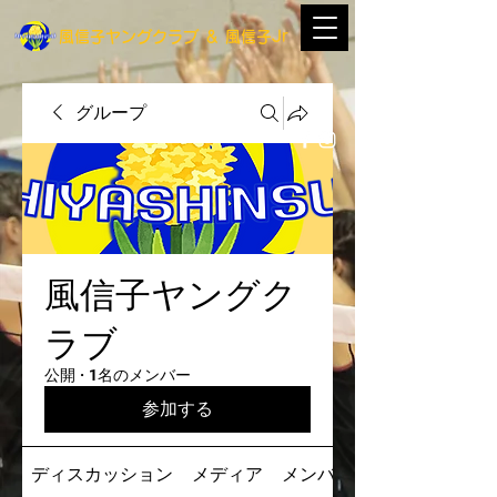
​風信子ヤングクラブ
＆
​風信子Jr
グループ
風信子ヤングク
ラブ
公開
·
1名のメンバー
参加する
ディスカッション
メディア
メンバー