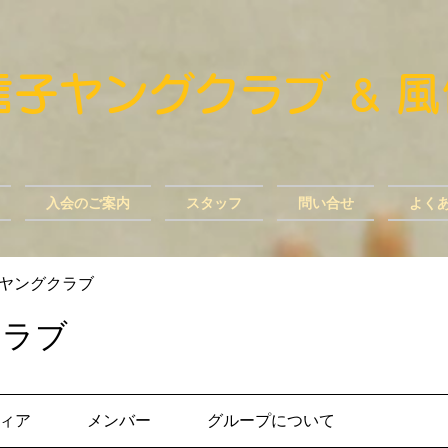
風信子ヤングクラブ
​
＆
入会のご案内
スタッフ
問い合せ
よく
ヤングクラブ
クラブ
ィア
メンバー
グループについて