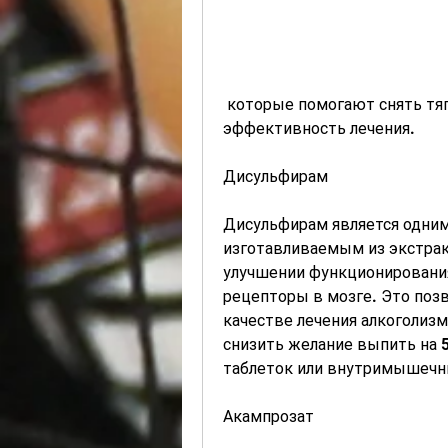
 которые помогают снять тягу к алкоголизму и повышают 
эффективность лечения.
Дисульфирам
Дисульфирам является одним
изготавливаемым из экстракт
улучшении функционирования
рецепторы в мозге. Это позво
качестве лечения алкоголизм
снизить желание выпить на 
таблеток или внутримышечн
Акампрозат