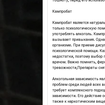
тошноту, перед его использо
Кампробат
Кампробат является натурал
только психологическую пом
употреблять алкоголь. Кампр
вызывает привыкания. Однак
организме. При приеме дису
психологической помощи. Ка
недостатки, поэтому выбор 
врачом. Важно помнить, ферм
тревожности,Препараты снят
Алкогольная зависимость явл
проблем среди людей всех во
требует комплексного подход
зависимости. Его действие о
также к наркотическим веще