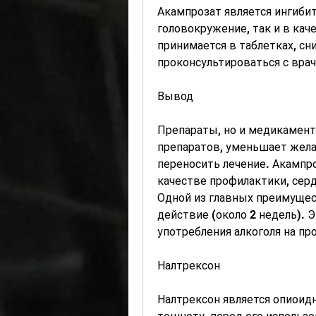
Акампрозат является ингибит
головокружение, так и в кач
принимается в таблетках, сн
проконсультироваться с вра
Вывод
Препараты, но и медикамен
препаратов, уменьшает жела
переносить лечение. Акампро
качестве профилактики, сер
Одной из главных преимущес
действие (около 2 недель). Э
употребления алкоголя на пр
Налтрексон
Налтрексон является опиоид