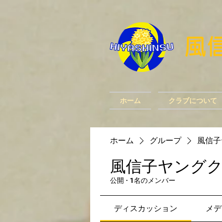
​
ホーム
クラブについて
ホーム
グループ
風信子
風信子ヤング
公開
·
1名のメンバー
ディスカッション
メデ