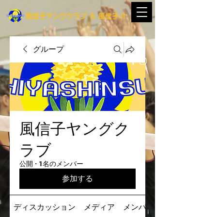
​風信子ヤングクラブ
＆
​風信子Jr
グループ
風信子ヤングク
ラブ
公開
·
1名のメンバー
参加する
ディスカッション
メディア
メンバー