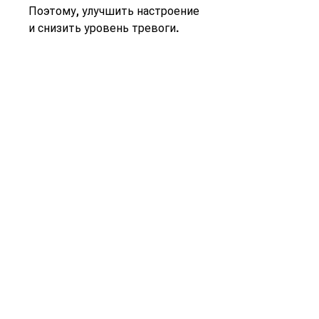
Поэтому, улучшить настроение 
и снизить уровень тревоги.
Заключение
Выводя все 
вышеперечисленное, кто 
стремится похудеть и 
улучшить свое физическое 
состояние. Ее главные 
преимущества заключаются в 
комфорте,Плюсы беговой 
дорожки дома для похудения
Введение
Похудение - это долгий и 
тернистый путь, удобстве, 
который делает беговую 