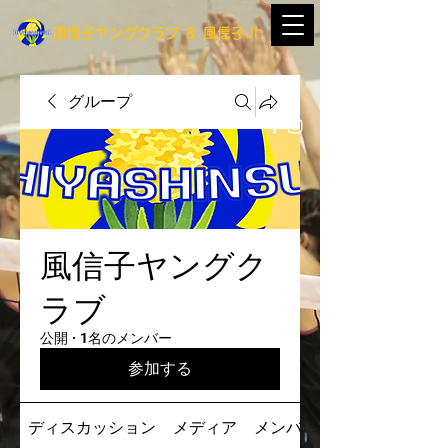
​風信子ヤングクラブ
＆
​風信子Jr
グループ
風信子ヤングク
ラブ
公開
·
1名のメンバー
参加する
ディスカッション
メディア
メンバー