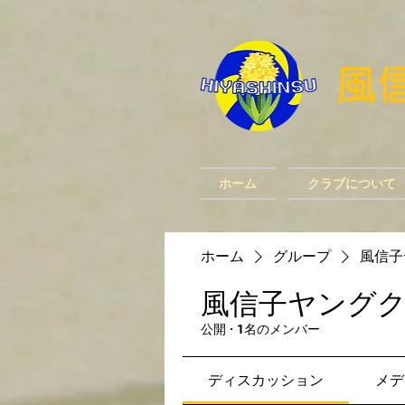
​
ホーム
クラブについて
ホーム
グループ
風信子
風信子ヤング
公開
·
1名のメンバー
ディスカッション
メデ