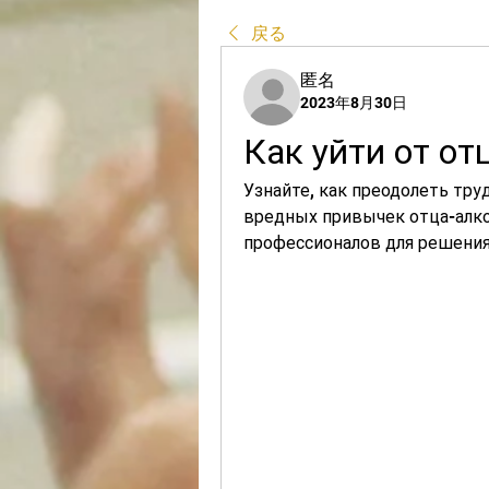
戻る
匿名
2023年8月30日
Как уйти от от
Узнайте, как преодолеть тру
вредных привычек отца-алко
профессионалов для решени