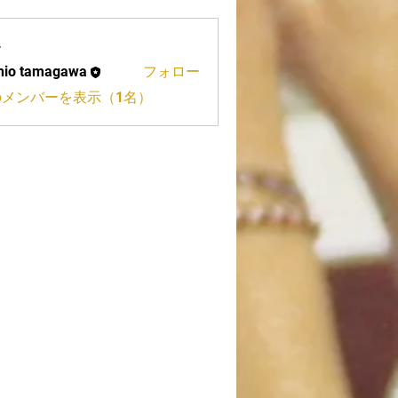
ー
hio tamagawa
フォロー
tamagawa
のメンバーを表示（1名）