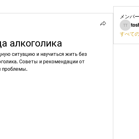
メンバ
tos
toshio 
すべて
ца алкоголика
дную ситуацию и научиться жить без 
голика. Советы и рекомендации от 
я проблемы.