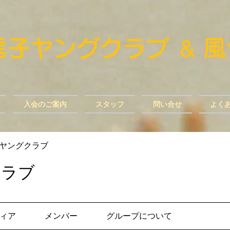
風信子ヤングクラブ
​
＆
入会のご案内
スタッフ
問い合せ
よく
ヤングクラブ
クラブ
ィア
メンバー
グループについて